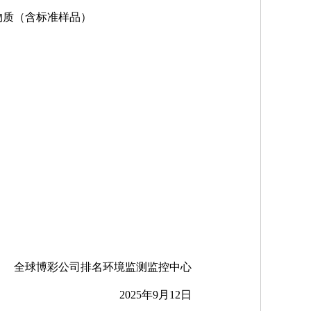
物质（含标准样品）
全球博彩公司排名环境监测监控中心
2025年9月12日