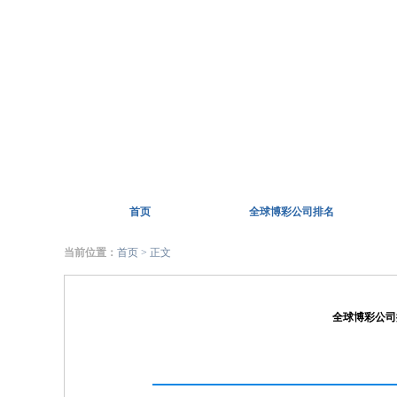
首页
全球博彩公司排名
当前位置：
首页
> 正文
全球博彩公司