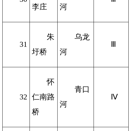
李庄
河
朱
乌龙
31
Ⅲ
圩桥
河
怀
青口
32
仁南路
Ⅳ
河
桥