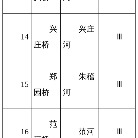
兴
兴庄
14
Ⅲ
庄桥
河
郑
朱稽
15
Ⅲ
园桥
河
范
16
范河
Ⅲ