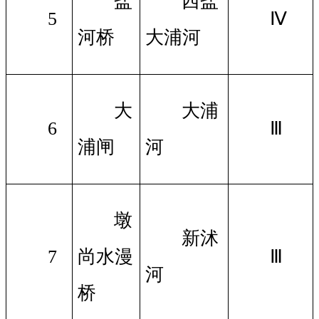
盐
西盐
5
Ⅳ
河桥
大浦河
大
大浦
6
Ⅲ
浦闸
河
墩
新沭
7
尚水漫
Ⅲ
河
桥