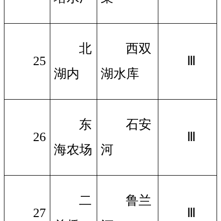
北
西双
25
Ⅲ
湖内
湖水库
东
石安
26
Ⅲ
海农场
河
二
鲁兰
27
Ⅲ