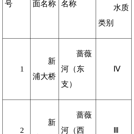
号
面名称
名称
水质
类别
蔷薇
新
1
河（东
Ⅳ
浦大桥
支）
蔷薇
新
2
河（西
Ⅲ