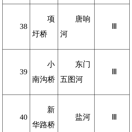
项
唐响
38
Ⅲ
圩桥
河
小
东门
39
Ⅲ
南沟桥
五图河
新
40
盐河
Ⅲ
华路桥