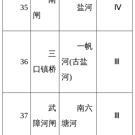
35
盐河
Ⅳ
闸
一帆
三
36
河(古盐
Ⅲ
口镇桥
河)
武
南六
37
Ⅲ
障河闸
塘河