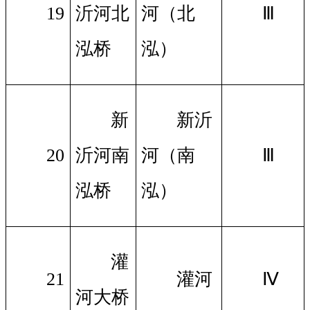
19
沂河北
河（北
Ⅲ
泓桥
泓）
新
新沂
20
沂河南
河（南
Ⅲ
泓桥
泓）
灌
21
灌河
Ⅳ
河大桥