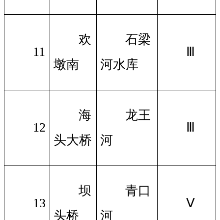
欢
石梁
11
Ⅲ
墩南
河水库
海
龙王
12
Ⅲ
头大桥
河
坝
青口
13
Ⅴ
头桥
河