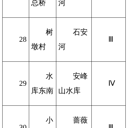
总桥
河
树
石安
28
Ⅲ
墩村
河
水
安峰
29
Ⅳ
库东南
山水库
小
蔷薇
30
Ⅲ