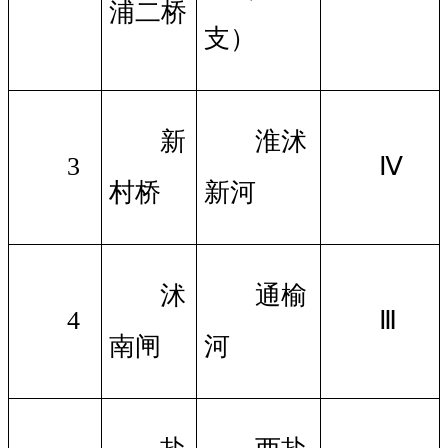
浦二桥
支）
新
淮沭
3
Ⅳ
村桥
新河
沭
通榆
4
Ⅲ
南闸
河