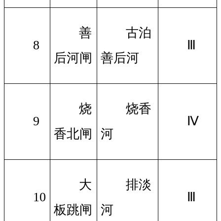
善
古泊
8
Ⅲ
后河闸
善后河
烧
烧香
9
Ⅳ
香北闸
河
大
排淡
10
Ⅲ
板跳闸
河