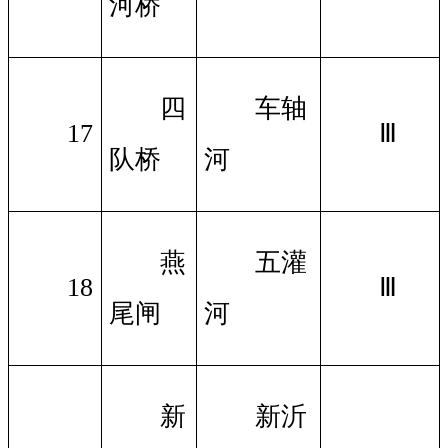
河桥
四
车轴
17
Ⅲ
队桥
河
燕
五灌
18
Ⅲ
尾闸
河
新
新沂