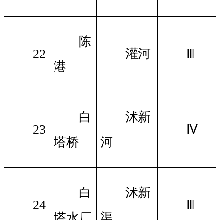
陈
22
灌河
Ⅲ
港
白
沭新
23
Ⅳ
塔桥
河
白
沭新
24
Ⅲ
塔水厂
渠