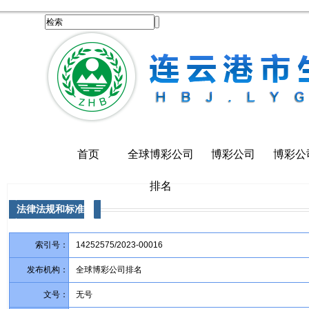
首页
全球博彩公司
博彩公司
博彩公
排名
法律法规和标准
索引号：
14252575/2023-00016
发布机构：
全球博彩公司排名
文号：
无号