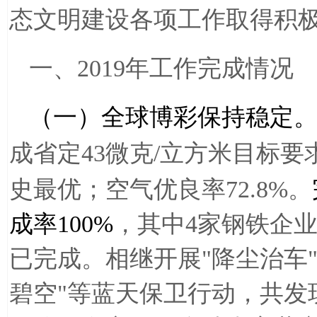
态文明建设各项工作取得积
一、
2019
年工作完成情况
（一）全球博彩保持稳定
成省定
43
微克
/
立方米目标要
史最优；空气优良率
72.8%
。
成率
100%
，其中
4
家钢铁企
已完成。相继开展
"
降尘治车
碧空
"
等蓝天保卫行动，共发