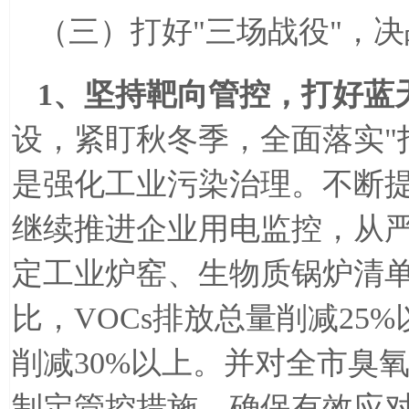
（三）打好
"
三场战役
"
，决
1
、坚持靶向管控，打好蓝
设，紧盯秋冬季，全面落实
"
是强化工业污染治理。不断
继续推进企业用电监控，从
定工业炉窑、生物质锅炉清
比，
VOCs
排放总量削减
25%
削减
30%
以上。并对全市臭
制定管控措施，确保有效应