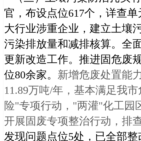
官，布设点位
617
个，详查单
大行业涉重企业，建立土壤
污染排放量和减排核算。全
更新改造工作。推进固危废
位
80
余家。
新增危废处置能
11.89
万吨
/
年，基本满足我市
险
"
专项行动，
"
两灌
"
化工园
开展固废专项整治行动，排
发现问题点位
5
处，已全部整