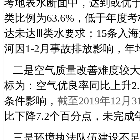
考地表水断面中，达到或优
类比例为
63.6%
，低于年度考
达未达
Ⅲ
类水要求；
15
条入海
河因
1-2
月事故排放影响，年
二是空气质量改善难度较
标为：空气优良率同比上升
2
条件影响，
截至
2019
年
12
月
3
比下降
7.2
个百分点，未完成
三是环境执法队伍建设不