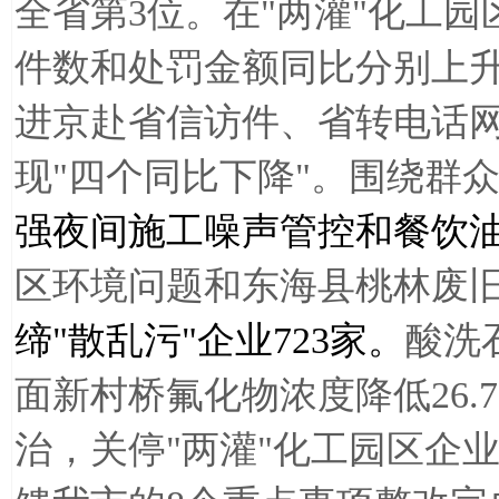
全省第3位。在"两灌"化工
件数和处罚金额同比分别上升4.
进京赴省信访件、省转电话
现"四个同比下降"。围绕群
强夜间施工噪声管控和餐饮
区环境问题和东海县桃林废
缔
"
散乱污
"
企业
723
家。
酸洗
面新村桥氟化物浓度降低26.
治，关停"两灌"化工园区企业