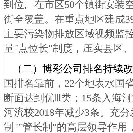
到位。在市区
50
个镇街安装
街全覆盖。在重点地区建成
3
主要污染物排放区域视频监
量
"
点位长
"
制度，压实县区
（二）博彩公司排名持续
国排名靠前，
22
个地表水国
断面达到优Ⅲ类；
15
条入海河
河流较
2018
年减少
3
条。充分
制
""
管长制
"
的高层领导作用