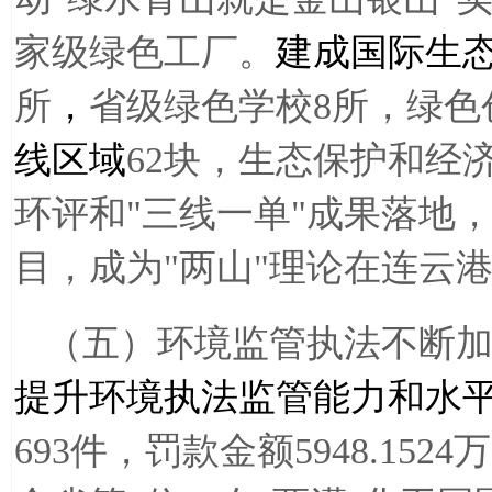
家级绿色工厂。
建成国际生
所
，
省级绿色学校
8
所，绿色
线区域
62
块，生态保护和经
环评和
"
三线一单
"
成果落地
目，成为
"
两山
"
理论在连云
（五）环境监管执法不断
提升环境执法监管能力和水
693件，罚款金额5948.1