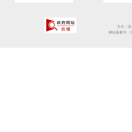
主办：连
网站备案号：320