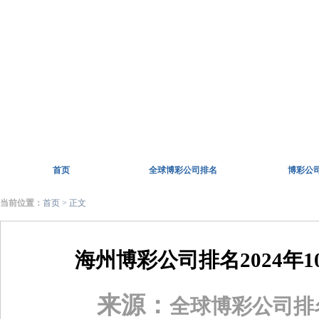
首页
全球博彩公司排名
博彩公
当前位置：
首页
> 正文
海州博彩公司排名2024年
来源：
全球博彩公司排