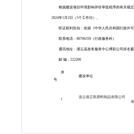
根据建设项目环境影响评价审批程序的有关规定
202
4
年
1
月
2
日
（5个工作日）。
听证权利告知：依据《中华人民共和国行政许可
联系电话：
80706359
（
行政服务科
）
通讯地址：灌云县政务服务中心
博彩公司排名
窗
邮 编：222200
序
建设单位
号
连云港正凯塑料制品有限公司
1