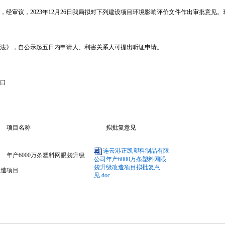
，经审议，
2023年12月26日
我局拟对下列建设项目环境影响评价文件作出审批意见。
法》，自公示起五日内申请人、利害关系人可提出听证申请。
口
项目名称
拟批复意见
连云港正凯塑料制品有限
年产6000万条塑料网眼袋升级
公司年产6000万条塑料网眼
袋升级改造项目拟批复意
改造项目
见.doc