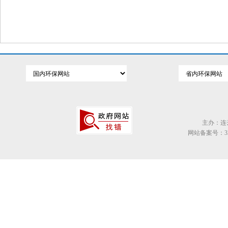
主办：连
网站备案号：320