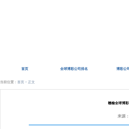
首页
全球博彩公司排名
博彩公
当前位置：
首页
> 正文
赣榆全球博彩
来源