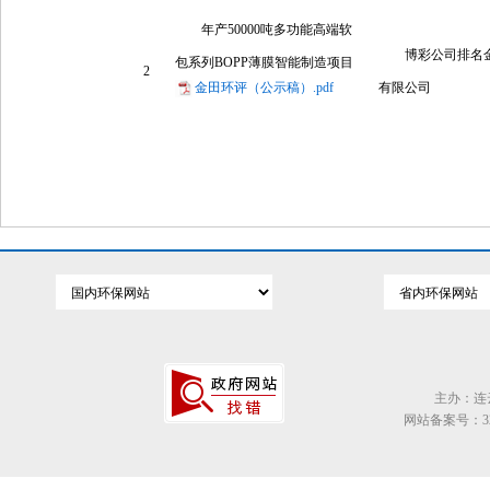
年产50000吨多功能高端软
博彩公司排名
包系列BOPP薄膜智能制造项目
2
金田环评（公示稿）.pdf
有限公司
主办：连
网站备案号：320