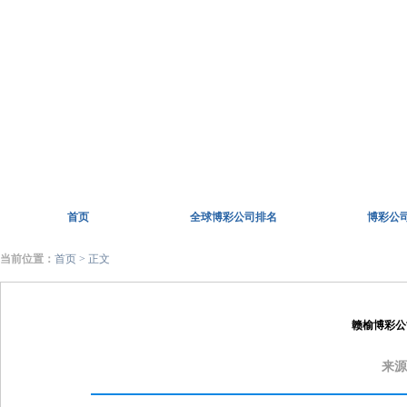
首页
全球博彩公司排名
博彩公
当前位置：
首页
> 正文
赣榆博彩公
来源