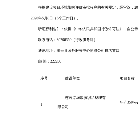
根据建设项目环境影响评价审批程序的有关规定，经审议，202
2026年5月8日（5个工作日）。
听证权利告知：依据《中华人民共和国行政许可法》，自公示
联系电话：80706359（行政服务科）
通讯地址：灌云县政务服务中心博彩公司排名窗口
邮 编：222200
序号
建设单位
项目名称
连云港华聚纺织品整理有
年产350
1
限公司