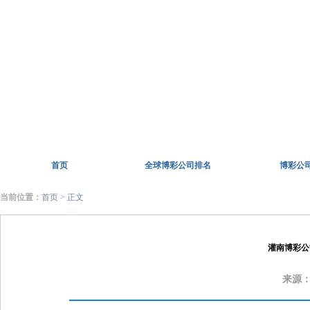
首页
全球博彩公司排名
博彩公
当前位置：
首页
> 正文
灌南博彩公
来源