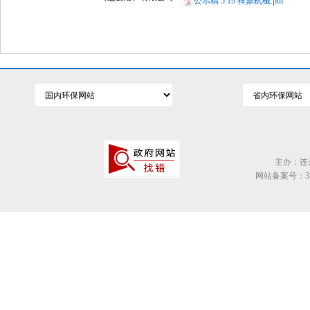
公示稿 5.19 祥鼎机械.pdf
主办：连
网站备案号：320