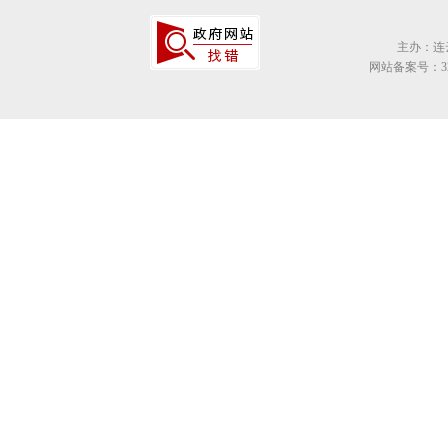
主办：连
网站备案号：320