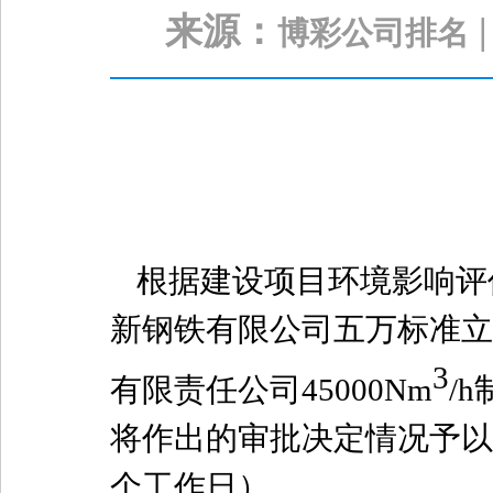
来源：
博彩公司排名
根据建设项目环境影响评
新钢铁有限公司五万标准立
3
有限责任公司45000Nm
/
将作出的审批决定情况予以公告
个工作日）。