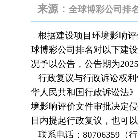
来源：
全球博彩公司排
根据建设项目环境影响评价
球博彩公司排名对以下建设
况予以公告，公告期为2025
行政复议与行政诉讼权利
华人民共和国行政诉讼法》
境影响评价文件审批决定侵
日内提起行政复议，也可以
联系电话：80706359