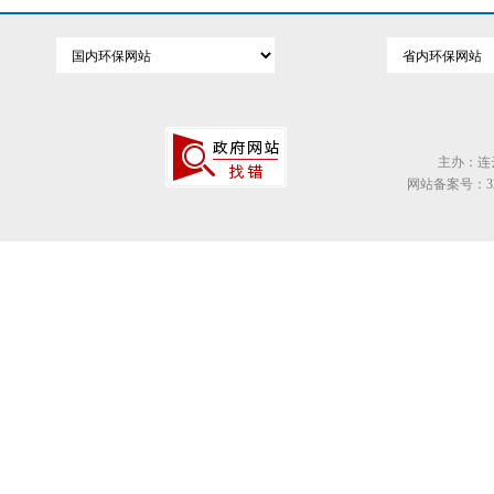
主办：连
网站备案号：320