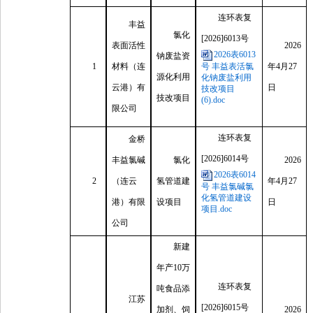
连环表复
丰益
氯化
[2026]6013号
表面活性
2026
2026表6013
钠废盐资
1
材料（连
年4月27
号 丰益表活氯
源化利用
化钠废盐利用
云港）有
日
技改项目
技改项目
(6).doc
限公司
连环表复
金桥
[2026]6014号
丰益氯碱
氯化
2026
2026表6014
2
（连云
氢管道建
年4月27
号 丰益氯碱氯
化氢管道建设
港）有限
设项目
日
项目.doc
公司
新建
年产10万
连环表复
吨食品添
江苏
[2026]6015号
加剂、饲
2026