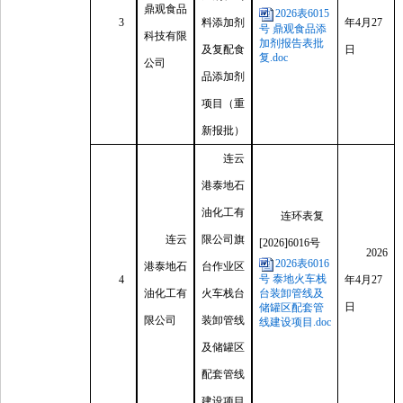
鼎观食品
2026表6015
3
料添加剂
年4月27
号 鼎观食品添
科技有限
加剂报告表批
及复配食
日
复.doc
公司
品添加剂
项目（重
新报批）
连云
港泰地石
油化工有
连环表复
连云
限公司旗
[2026]6016号
2026
2026表6016
港泰地石
台作业区
号 泰地火车栈
4
年4月27
油化工有
火车栈台
台装卸管线及
日
储罐区配套管
限公司
装卸管线
线建设项目.doc
及储罐区
配套管线
建设项目