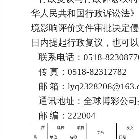
华人民共和国行政诉讼法》
境影响评价文件审批决定侵
日内提起行政复议，也可以
联系电话：
0518-8230877
传 真：
0518-82312782
邮 箱：
ly
q
2328206@163.
通讯地址：
全球博彩公司
邮
编：
22200
4
序
建设
项目
发文
文号
号
单位
名称
日期