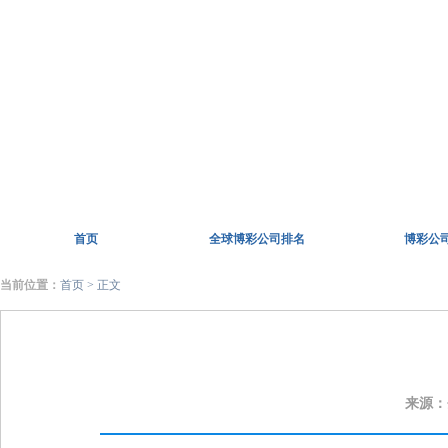
首页
全球博彩公司排名
博彩公
当前位置：
首页
> 正文
来源：