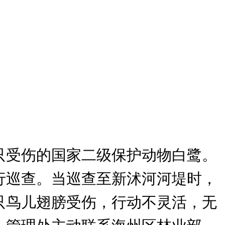
只受伤的国家二级保护动物白鹭。
行巡查。当巡查至新沭河河堤时，
只鸟儿翅膀受伤，行动不灵活，无