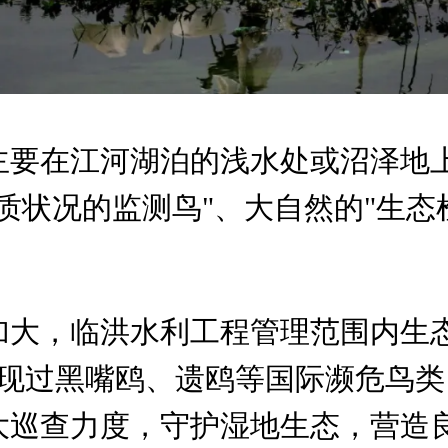
主要在江河湖泊的浅水处或沼泽地
质状况的监测鸟"、大自然的"生态检
加大，临洪水利工程管理范围内生
次发现过黑嘴鸥、遗鸥等国际濒危鸟
大巡查力度，守护湿地生态，营造良