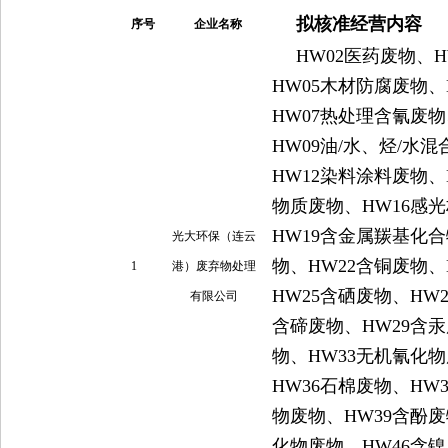
拟核准经营内容
序号
企业名称
HW02医药废物、
HW05木材防腐废物
HW07热处理含氰废
HW09油/水、烃/水
HW12染料涂料废物、
物质废物、HW16感
HW19含金属羰基化合
光大环保（连云
物、HW22含铜废物、
1
港）废弃物处理
HW25含硒废物、HW
有限公司
含碲废物、HW29含汞
物、HW33无机氰化物
HW36石棉废物、HW
物废物、HW39含酚废
化物废物、HW46含镍