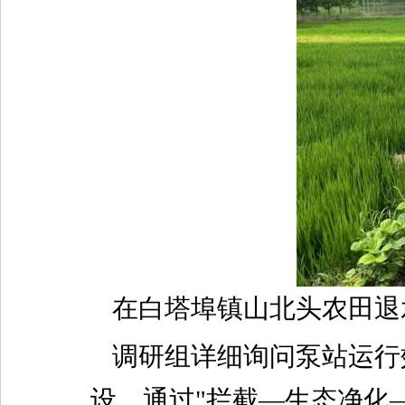
在白塔埠镇山北头农田退
调研组详细询问泵站运行
设，通过"拦截—生态净化—