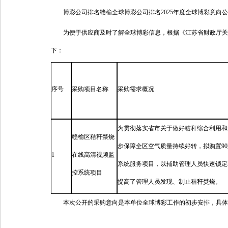
博彩公司排名赣榆全球博彩公司排名2025年度全球博彩意向
为便于供应商及时了解全球博彩信息，根据《江苏省财政厅关
下：
序号
采购项目名称
采购需求概况
为贯彻落实省市关于做好秸秆综合利用和
赣榆区秸秆禁烧
步保障全区空气质量持续好转，拟购置9
1
在线高清视频监
系统服务项目，以辅助管理人员快速锁定
控系统项目
提高了管理人员发现、制止秸秆焚烧。
本次公开的采购意向是本单位全球博彩工作的初步安排，具体