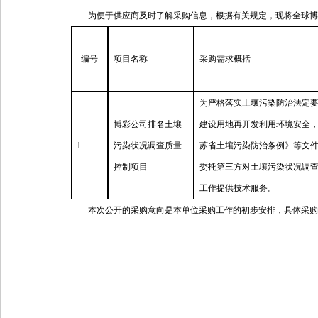
为便于供应商及时了解采购信息，根据有关规定，现将全球博
编号
项目名称
采购需求概括
为严格落实土壤污染防治法定
博彩公司排名土壤
建设用地再开发利用环境安全
1
污染状况调查质量
苏省土壤污染防治条例》等文
控制项目
委托第三方对土壤污染状况调
工作提供技术服务。
本次公开的采购意向是本单位采购工作的初步安排，具体采购