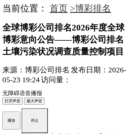
当前位置：
首页
>博彩排名
全球博彩公司排名2026年度全球
博彩意向公告——博彩公司排名
土壤污染状况调查质量控制项目
来源：博彩公司排名
发布日期：2026-
05-23 19:24
访问量：
无障碍语音播报
打开声音
最大声音
播放
停止