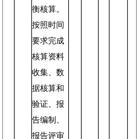
衡核算。
按照时间
要求完成
核算资料
收集、数
据核算和
验证、报
告编制、
报告评审