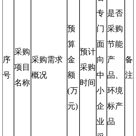
专
是否
预
门
采购
算
面
节能
采购
预计
序
采购需求
金
向
产
备
项目
采购
号
概况
额
中
品、
注
名称
时间
(万
小
环境
元)
企
标产
业
品