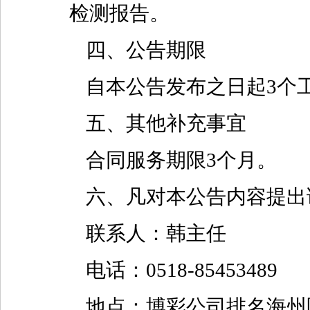
检测报告。
四、公告期限
自本公告发布之日起3个
五、其他补充事宜
合同服务期限3个月。
六、凡对本公告内容提出
联系人：韩主任
电话：0518-85453489
地点：博彩公司排名海州