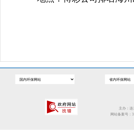
主办：连
网站备案号：320