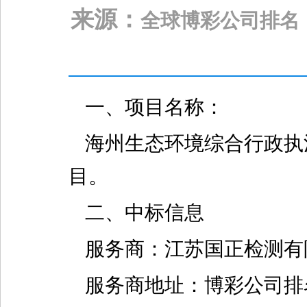
来源：
全球博彩公司排名
一、项目名称：
海州生态环境综合行政执法局
目。
二、中标信息
服务商：江苏国正检测有
服务商地址：博彩公司排名海