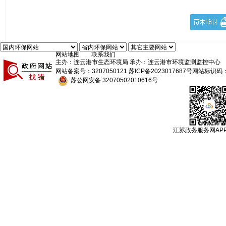
网站地图
联系我们
主办：连云港市生态环境局 承办：连云港市环境监测监控中心
网站备案号：3207050121
苏ICP备2023017687号
网站标识码：3
苏公网安备 32070502010616号
江苏政务服务网AP