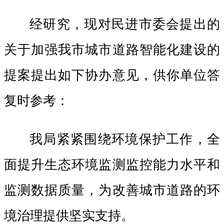
经研究，现对民进市委会提出的
关于加强我市城市道路智能化建设的
提案提出如下协办意见，供你单位答
复时参考：
我局紧紧围绕环境保护工作，全
面提升生态环境监测监控能力水平和
监测数据质量，为改善城市道路的环
境治理提供坚实支持。