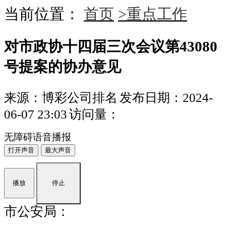
当前位置：
首页
>重点工作
对市政协十四届三次会议第43080
号提案的协办意见
来源：博彩公司排名
发布日期：2024-
06-07 23:03
访问量：
无障碍语音播报
打开声音
最大声音
播放
停止
市公安局：