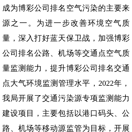
成为博彩公司排名空气污染的主要来
源之一。为进一步改善环境空气质
量，深入打好蓝天保卫战，加强博彩
公司排名公路、机场等交通点空气质
量监测能力，提升博彩公司排名交通
点大气环境监测管理水平，2022年，
我局开展了交通污染源专项监测能力
建设项目，主要包括以港口码头、公
路、机场等移动源监管为目标，开展