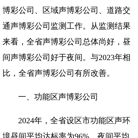
博彩公司、区域声博彩公司、道路交
通声博彩公司监测工作。从监测结果
来看，全省声博彩公司总体尚好，昼
间声博彩公司好于夜间。与2023年相
比，全省声博彩公司有所改善。
一、功能区声博彩公司
2024年，全省设区市功能区声环
境昼间平均达标率为96%，夜间平均