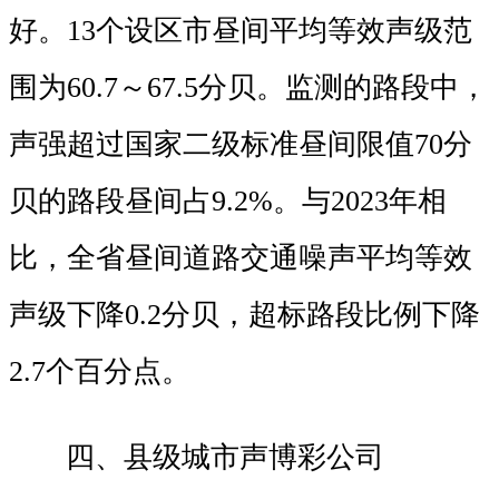
好。13个设区市昼间平均等效声级范
围为60.7～67.5分贝。监测的路段中，
声强超过国家二级标准昼间限值70分
贝的路段昼间占9.2%。与2023年相
比，全省昼间道路交通噪声平均等效
声级下降0.2分贝，超标路段比例下降
2.7个百分点。
四、县级城市声博彩公司