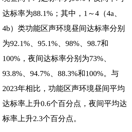
达标率为88.1%；其中，1～4（4a、
4b）类功能区声环境昼间达标率分别
为92.1%、95.1%、98%、98.7和
100%，夜间达标率分别为73%、
93.8%、94.7%、88.3%和100%。与
2023年相比，功能区声环境昼间平均
达标率上升0.6个百分点，夜间平均达
标率上升2.3个百分点。