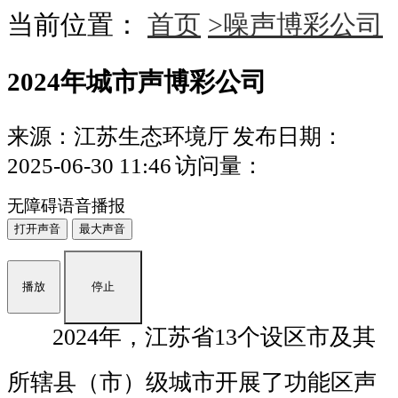
当前位置：
首页
>噪声博彩公司
2024年城市声博彩公司
来源：江苏生态环境厅
发布日期：
2025-06-30 11:46
访问量：
无障碍语音播报
打开声音
最大声音
播放
停止
2024年，江苏省13个设区市及其
所辖县（市）级城市开展了功能区声