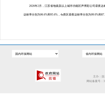
202
6
年
2
月，江苏省地级及以上城市功能区声博彩公司昼夜达
达标率分别为
96.6
%
和
95.6
%
，
4a
类区昼夜达标率分别为
99.0
%
和
87.
主办：连
网站备案号：320