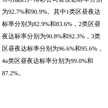
为
92
.
7
%
和
90
.
9
%
。其中
1
类区昼夜达
标率分别为
82.9
%
和
83.6
%
，
2
类区昼
夜达标率分别为
90.8
%
和
92.3
%
，
3
类
区昼夜达标率分别为
96.6
%
和
95.6
%
，
4a
类区昼夜达标率分别为
99.0
%
和
87.2
%
。