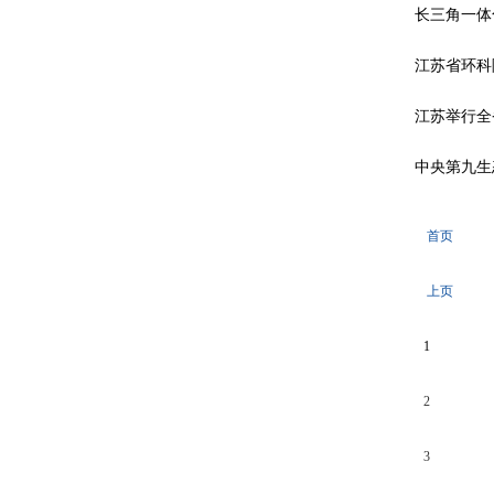
长三角一体
江苏省环科
江苏举行全
中央第九生
首页
上页
1
2
3