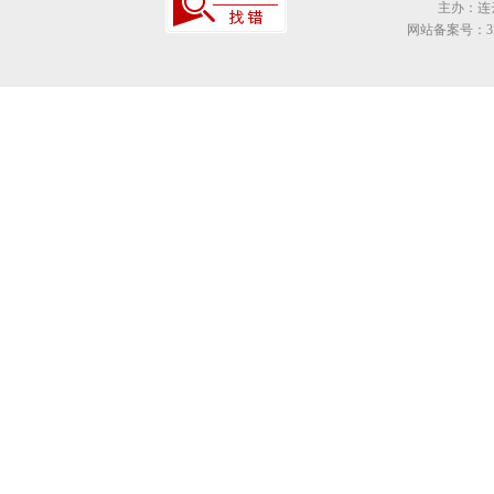
主办：连
网站备案号：320